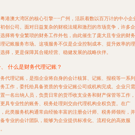
在粤港澳大湾区的核心引擎——广州，活跃着数以百万计的中小企
与初创公司。面对日益复杂的财税法规和激烈的市场竞争，许多
业选择将专业繁琐的财务工作外包，由此催生了庞大且专业的财
代理记账服务市场。这项服务不仅是企业控制成本、提升效率的
性选择，更是保障其合规经营、稳健发展的战略伙伴。
一、 什么是财务代理记账？
财务代理记账，是指企业将自身的会计核算、记账、报税等一系
财务工作，委托给具备资质的专业记账公司或机构完成。企业只
设置一名出纳人员，负责日常的货币收支业务和财产保管等工作
而更具专业性的账务、税务处理则交由代理机构全权负责。在广
州，此类服务机构通常由经验丰富的注册会计师、税务师领衔，
配备专业的会计团队，能够为企业提供标准化、流程化的高效服
务。