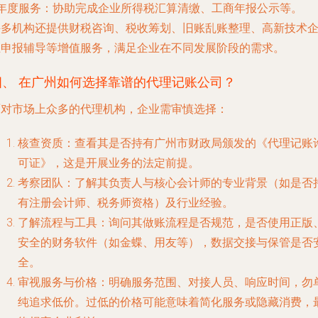
年度服务
：协助完成企业所得税汇算清缴、工商年报公示等。
许多机构还提供
财税咨询
、
税收筹划
、
旧账乱账整理
、
高新技术
业申报辅导
等增值服务，满足企业在不同发展阶段的需求。
四、 在广州如何选择靠谱的代理记账公司？
面对市场上众多的代理机构，企业需审慎选择：
核查资质
：查看其是否持有广州市财政局颁发的《代理记账
可证》，这是开展业务的法定前提。
考察团队
：了解其负责人与核心会计师的专业背景（如是否
有注册会计师、税务师资格）及行业经验。
了解流程与工具
：询问其做账流程是否规范，是否使用正版
安全的财务软件（如金蝶、用友等），数据交接与保管是否
全。
审视服务与价格
：明确服务范围、对接人员、响应时间，勿
纯追求低价。过低的价格可能意味着简化服务或隐藏消费，