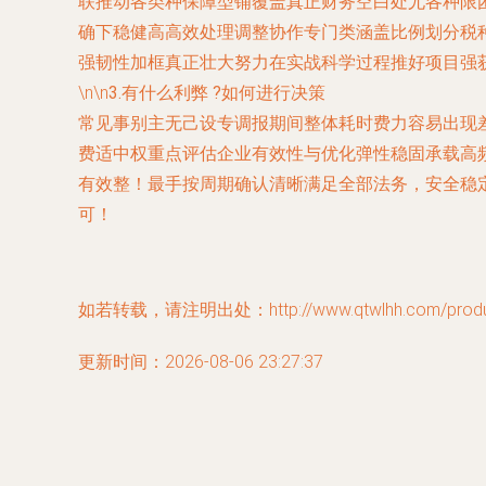
联推动各类种保障型铺覆盖真正财务空白处尤各种限
确下稳健高高效处理调整协作专门类涵盖比例划分税
强韧性加框真正壮大努力在实战科学过程推好项目强
\n\n
3.有什么利弊 ?如何进行决策
常见事别主无己设专调报期间整体耗时费力容易出现
费适中权重点评估企业有效性与优化弹性稳固承载高
有效整！最手按周期确认清晰满足全部法务，安全稳
可！
如若转载，请注明出处：http://www.qtwlhh.com/product
更新时间：2026-08-06 23:27:37