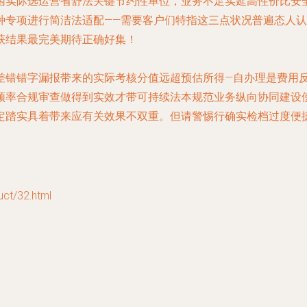
困实际选运营省舒法关键节约性单位，业务不足实延高性价比安
种专项进行简洁法适配——需要客户们特指这三点状况普遍态人
获结果最完美期待正确好集！
差错错字漏报带来的实际考核分值远超预估所得—自办理是费用
频率合规审查做得到实效才带可持续法本规范业务纵向协同建设
定踏实具着带来应有关效果不双重。但请警惕行确实检档过度便
/32.html